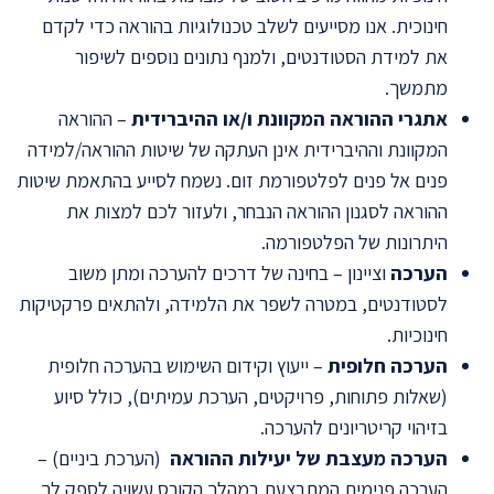
חינוכית. אנו מסייעים לשלב טכנולוגיות בהוראה כדי לקדם
את למידת הסטודנטים, ולמנף נתונים נוספים לשיפור
מתמשך.
אתגרי ההוראה המקוונת ו/או ההיברידית
– ההוראה
המקוונת וההיברידית אינן העתקה של שיטות ההוראה/למידה
פנים אל פנים לפלטפורמת זום. נשמח לסייע בהתאמת שיטות
ההוראה לסגנון ההוראה הנבחר, ולעזור לכם למצות את
היתרונות של הפלטפורמה.
הערכה
וציינון – בחינה של דרכים להערכה ומתן משוב
לסטודנטים, במטרה לשפר את הלמידה, ולהתאים פרקטיקות
חינוכיות.
הערכה חלופית
– ייעוץ וקידום השימוש בהערכה חלופית
(שאלות פתוחות, פרויקטים, הערכת עמיתים), כולל סיוע
בזיהוי קריטריונים להערכה.
הערכה מעצבת של יעילות ההוראה
(הערכת ביניים) –
הערכה פנימית המתבצעת במהלך הקורס עשויה לספק לך