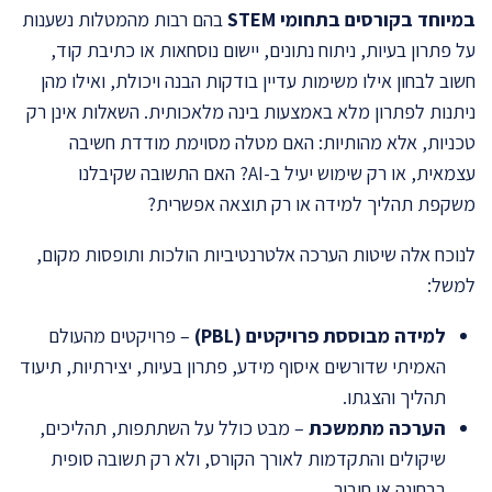
במיוחד בקורסים בתחומי
STEM
בהם רבות מהמטלות נשענות
על פתרון בעיות, ניתוח נתונים, יישום נוסחאות או כתיבת קוד,
חשוב לבחון אילו משימות עדיין בודקות הבנה ויכולת, ואילו מהן
ניתנות לפתרון מלא באמצעות בינה מלאכותית. השאלות אינן רק
טכניות, אלא מהותיות: האם מטלה מסוימת מודדת חשיבה
עצמאית, או רק שימוש יעיל ב-AI? האם התשובה שקיבלנו
משקפת תהליך למידה או רק תוצאה אפשרית?
לנוכח אלה שיטות הערכה אלטרנטיביות הולכות ותופסות מקום,
למשל:
למידה מבוססת פרויקטים
(PBL)
– פרויקטים מהעולם
האמיתי שדורשים איסוף מידע, פתרון בעיות, יצירתיות, תיעוד
תהליך והצגתו.
הערכה מתמשכת
– מבט כולל על השתתפות, תהליכים,
שיקולים והתקדמות לאורך הקורס, ולא רק תשובה סופית
בבחינה או חיבור