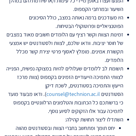
המנעו ועצרו באופן מיידי כל עימות ו/או שיח מתלהם במהלך
השיעור ובמרחבי הקמפוס.
היו מעודכנים ברמה נאותה במצב, כולל הסיכונים
הפוטנציאליים ופרוטוקולי הבטיחות.
זמינות הצוות וקשר רציף עם הלומדים חשובים מאוד במצבים
של חוסר יציבות. וודאו שלכם, לצוות ולסטודנטים יש אמצעי
תקשורת אמינים. מומלץ לאסוף פרטי יצירת קשר מכלל
הלומדים.
תשומת לב ללומדים שעלולים להיות במצוקה נפשית, הפנייה
לצוותי התמיכה הייעודיים הזמינים בקמפוס (צוות מרכז
הייעוץ והתמיכה בסטודנטים, לשכת דיקן
הסטודנטים
counsel@technion.ac.il
). ודאו מבעוד מועד
כי ברשותכם כל הכתובות והטלפונים הרלוונטיים בקמפוס
לתמיכה עבור אלו הזקוקים לסיוע נוסף.
השתדלו ליצור תחושת קהילה:
יחס תומך ומתחשב בחברי הצוות ובסטודנטים מהווה