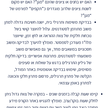
האם יש בחנים או ציונים שהינם “מגן”? האם יש מקום
לשנות ציונים שלרוב מוגדרים כ”תקפים” לפורמט של
“מגן”?
בבדיקת משימות ותרגילי בית, ישנה חשיבות גדולה למתן
משוב מתוזמן לסטודנטים. עלול להיווצר קושי בשל
נוכחות חלקית של צוות ההוראה או לחץ זמן, שייווצר
מלו”ז מעודכן לסמסטר. מומלץ להיערך לבדיקה ומשוב
חסכוניים במשאבים מחד, אך גם מאפשרים משוב
משמעותי לסטודנטים. פתרונות אפשריים: בדיקה חלקית
של גיליון התרגילים בדגש על שאלות או סעיפים
מסוימים, שימוש בבדיקה אוטומטית באתר המודל,
הקלטה של פתרון תרגילים, פרסום פתרון חלקי והכוונה
לפתרון באופן עצמאי.
קיימו שעות קבלה בזמנים שונים – במקרה של צוות גדול ניתן
לחלק שעות בוקר/ערב.
מומלץ להנגיש באתר הקורס מידע
מסודר כיצד ניתן ליצור קשר עם הצוות ותוך כמה זמן צפויים