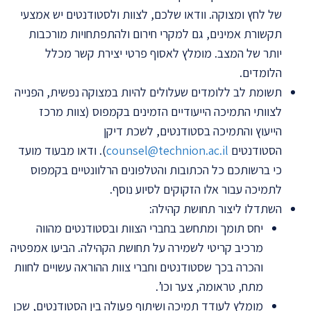
של לחץ ומצוקה. וודאו שלכם, לצוות ולסטודנטים יש אמצעי
תקשורת אמינים, גם למקרי חירום ולהתפתחויות מורכבות
יותר של המצב. מומלץ לאסוף פרטי יצירת קשר מכלל
הלומדים.
תשומת לב ללומדים שעלולים להיות במצוקה נפשית, הפנייה
לצוותי התמיכה הייעודיים הזמינים בקמפוס (צוות מרכז
הייעוץ והתמיכה בסטודנטים, לשכת דיקן
הסטודנטים
counsel@technion.ac.il
). ודאו מבעוד מועד
כי ברשותכם כל הכתובות והטלפונים הרלוונטיים בקמפוס
לתמיכה עבור אלו הזקוקים לסיוע נוסף.
השתדלו ליצור תחושת קהילה:
יחס תומך ומתחשב בחברי הצוות ובסטודנטים מהווה
מרכיב קריטי לשמירה על תחושת הקהילה. הביעו אמפטיה
והכרה בכך שסטודנטים וחברי צוות ההוראה עשויים לחוות
מתח, טראומה, צער וכו’.
מומלץ לעודד תמיכה ושיתוף פעולה בין הסטודנטים, שכן