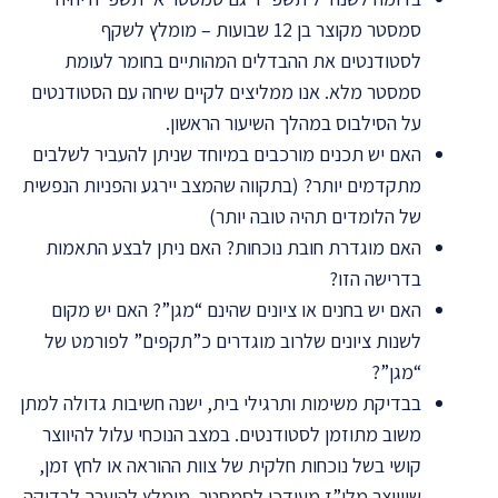
סמסטר מקוצר בן 12 שבועות – מומלץ לשקף
לסטודנטים את ההבדלים המהותיים בחומר לעומת
סמסטר מלא. אנו ממליצים לקיים שיחה עם הסטודנטים
על הסילבוס במהלך השיעור הראשון.
האם יש תכנים מורכבים במיוחד שניתן להעביר לשלבים
מתקדמים יותר? (בתקווה שהמצב יירגע והפניות הנפשית
של הלומדים תהיה טובה יותר)
האם מוגדרת חובת נוכחות? האם ניתן לבצע התאמות
בדרישה הזו?
האם יש בחנים או ציונים שהינם “מגן”? האם יש מקום
לשנות ציונים שלרוב מוגדרים כ”תקפים” לפורמט של
“מגן”?
בבדיקת משימות ותרגילי בית, ישנה חשיבות גדולה למתן
משוב מתוזמן לסטודנטים. במצב הנוכחי עלול להיווצר
קושי בשל נוכחות חלקית של צוות ההוראה או לחץ זמן,
שייווצר מלו”ז מעודכן לסמסטר. מומלץ להיערך לבדיקה