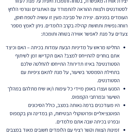
יצירת אווירה מאפשרת, בטוחה ותומכת חיונית על מנת לעזור
לסטודנטים ולצוות ההוראה להתמודד עם האתגרים וגורמי הלחץ
העומדים בפניהם. יצירה של סביבה מעין זו עשויה לטפח חוסן,
רווחה נפשית ותחושת קהילה בקרב הלומדים. ניתן לאמץ מספר
צעדים על מנת לאפשר אווירה בטוחה ותומכת:
החליטו מראש על מדיניות הבעת עמדות בכיתה – האם וכיצד
אתם בוחרים להתייחס למצב? האם תקדישו זמן לשיתוף
הסטודנטים? באיזו תדירות? התייחסו להחלטה שלכם
בתחילת הסמסטר בשיעור, על מנת לתאם ציפיות עם
הסטודנטים.
המנעו ועצרו באופן מיידי כל עימות ו/או שיח מתלהם במהלך
השיעור ובמרחבי הקמפוס.
היו מעודכנים ברמה נאותה במצב, כולל הסיכונים
הפוטנציאליים ופרוטוקולי הבטיחות, הן במדינה והן בקמפוס
ובפרט בכיתה שבה אתם מלמדים.
זמינות הצוות וקשר רציף עם הלומדים חשובים מאוד במצבים