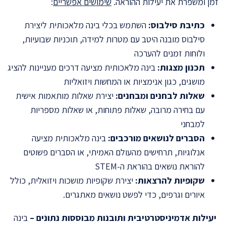
זמן ומשפרת את יעילות ההוראה.
שימושים אפשריים
:
כתיבת סילבוס:
השתמש בכלי בינה מלאכותית ליצירת
סילבוס מובנה היטב עם מטרות למידה, תוכניות שבועיות,
ולוחות זמנים להערכה
תכנון מצגות:
בינה מלאכותית מציעה דרכים מעניינות להציג
מושגים, כגון אנימציות או המחשות ויזואליות
שאלות לבחנים ומבחנים:
יצירת שאלות מותאמות אישית
עם בחירה מרובה, שאלות פתוחות, או שאלות מספריות
למבחני
הסברים לנושאים מורכבים:
בינה מלאכותית מציעה
אנלוגיות, תרחישים מהעולם האמיתי, או הסברים פשוטים
להוראת נושאים בהוראת ה-STEM
שקופיות להרצאות:
יצירת שקופיות מושכות ויזואלית, כולל
איורים וגרפים, כדי לפשט נושאים מאתגרים.
יעילות אדמיניסטרטיבית ותובנות מבוססות נתונים –
בינה