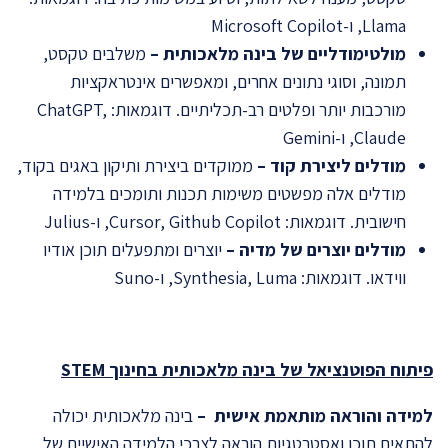
Llama, ו-Microsoft Copilot
מולטימודליים של בינה מלאכותית –
משלבים טקסט,
תמונה, וסוגי נתונים אחרים, ומאפשרים אינטראקציות
מורכבות יותר ופלטים רב-תכליתיים. דוגמאות: ChatGPT,
Claude, ו-Gemini
מודלים ליצירת קוד –
ממוקדים ביצירת ותיקון באגים בקוד,
מודלים אלה מפשטים משימות תכנות ותומכים בלמידה
חישובית. דוגמאות: Cursor, Github Copilot, ו-Julius
מודלים יוצרים של מדיה –
יוצרים ומתפעלים תוכן אודיו
ווידאו. דוגמאות: Synthesia, Luma, ו-Suno
פיתוח הפוטנציאל של בינה מלאכותית בחינוך
STEM
למידה והוראה מותאמת אישית –
בינה מלאכותית יכולה
להתאים תוכן ואסטרטגיות הוראה לצרכי הלמידה האישיים של