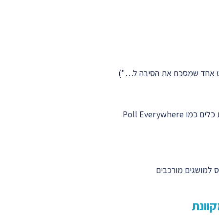
ט אחד שמסכם את הסיבה ל…")
Poll Everywh
 למושגים מורכבים
קוונת